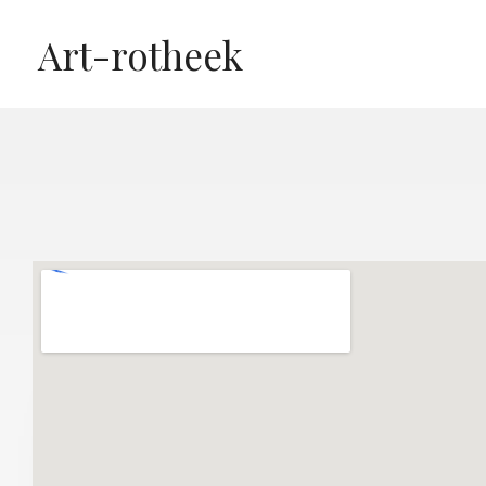
Ga
Art-rotheek
naar
de
inhoud