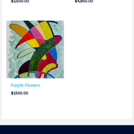
$
2,500.00
$
4,850.00
Purple Flowers
$
1,500.00